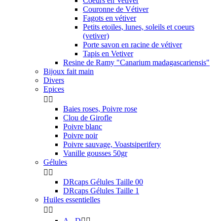
Coeurs en Vetiver
Couronne de Vétiver
Fagots en vétiver
Petits etoiles, lunes, soleils et coeurs
(vetiver)
Porte savon en racine de vétiver
Tapis en Vetiver
Resine de Ramy "Canarium madagascariensis"
Bijoux fait main
Divers
Epices


Baies roses, Poivre rose
Clou de Girofle
Poivre blanc
Poivre noir
Poivre sauvage, Voastsiperifery
Vanille gousses 50gr
Gélules


DRcaps Gélules Taille 00
DRcaps Gélules Taille 1
Huiles essentielles


A - D

