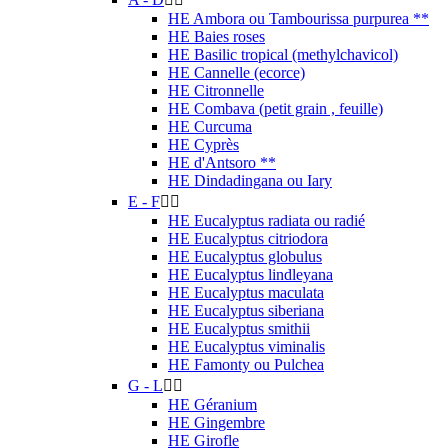
HE Ambora ou Tambourissa purpurea **
HE Baies roses
HE Basilic tropical (methylchavicol)
HE Cannelle (ecorce)
HE Citronnelle
HE Combava (petit grain , feuille)
HE Curcuma
HE Cyprès
HE d'Antsoro **
HE Dindadingana ou Iary
E - F


HE Eucalyptus radiata ou radié
HE Eucalyptus citriodora
HE Eucalyptus globulus
HE Eucalyptus lindleyana
HE Eucalyptus maculata
HE Eucalyptus siberiana
HE Eucalyptus smithii
HE Eucalyptus viminalis
HE Famonty ou Pulchea
G - L


HE Géranium
HE Gingembre
HE Girofle