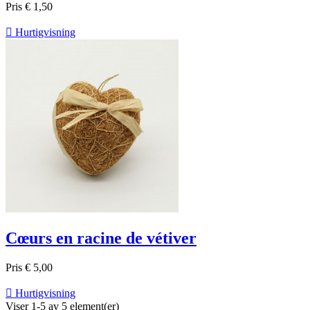
Pris
€ 1,50

Hurtigvisning
Cœurs en racine de vétiver
Pris
€ 5,00

Hurtigvisning
Viser 1-5 av 5 element(er)