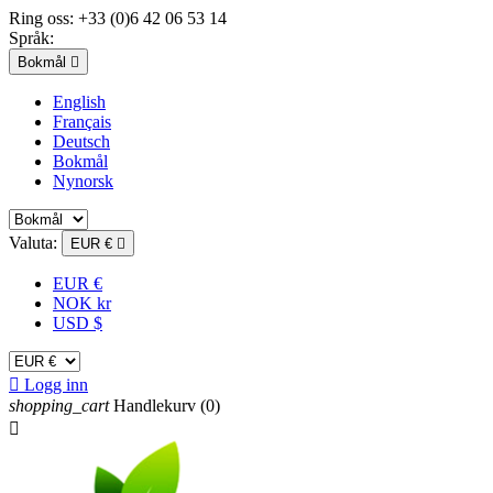
Ring oss:
+33 (0)6 42 06 53 14
Språk:
Bokmål

English
Français
Deutsch
Bokmål
Nynorsk
Valuta:
EUR €

EUR €
NOK kr
USD $

Logg inn
shopping_cart
Handlekurv
(0)
