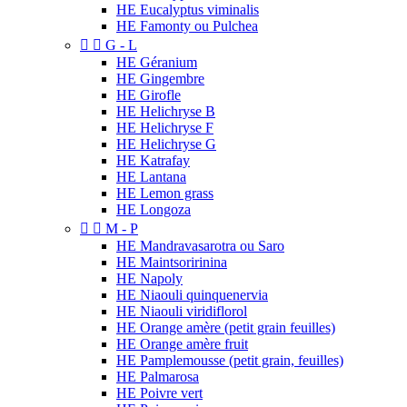
HE Eucalyptus viminalis
HE Famonty ou Pulchea


G - L
HE Géranium
HE Gingembre
HE Girofle
HE Helichryse B
HE Helichryse F
HE Helichryse G
HE Katrafay
HE Lantana
HE Lemon grass
HE Longoza


M - P
HE Mandravasarotra ou Saro
HE Maintsoririnina
HE Napoly
HE Niaouli quinquenervia
HE Niaouli viridiflorol
HE Orange amère (petit grain feuilles)
HE Orange amère fruit
HE Pamplemousse (petit grain, feuilles)
HE Palmarosa
HE Poivre vert