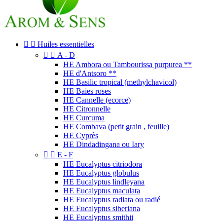


Huiles essentielles


A - D
HE Ambora ou Tambourissa purpurea **
HE d'Antsoro **
HE Basilic tropical (methylchavicol)
HE Baies roses
HE Cannelle (ecorce)
HE Citronnelle
HE Curcuma
HE Combava (petit grain , feuille)
HE Cyprès
HE Dindadingana ou Iary


E - F
HE Eucalyptus citriodora
HE Eucalyptus globulus
HE Eucalyptus lindleyana
HE Eucalyptus maculata
HE Eucalyptus radiata ou radié
HE Eucalyptus siberiana
HE Eucalyptus smithii