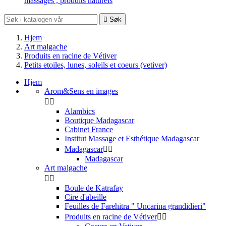
massages , produits naturels

Søk
Hjem
Art malgache
Produits en racine de Vétiver
Petits etoiles, lunes, soleils et coeurs (vetiver)
Hjem
Arom&Sens en images


Alambics
Boutique Madagascar
Cabinet France
Institut Massage et Esthétique Madagascar
Madagascar


Madagascar
Art malgache


Boule de Katrafay
Cire d'abeille
Feuilles de Farehitra " Uncarina grandidieri"
Produits en racine de Vétiver

