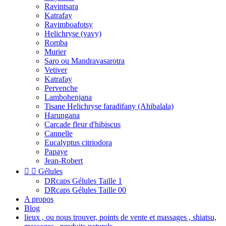
Ravintsara
Katrafay
Ravimboafotsy
Helichryse (vavy)
Romba
Murier
Saro ou Mandravasarotra
Vetiver
Katrafay
Pervenche
Lambohenjana
Tisane Helichryse faradifany (Ahibalala)
Harungana
Carcade fleur d'hibiscus
Cannelle
Eucalyptus citriodora
Papaye
Jean-Robert


Gélules
DRcaps Gélules Taille 1
DRcaps Gélules Taille 00
A propos
Blog
lieux , ou nous trouver, points de vente et massages , shiatsu,