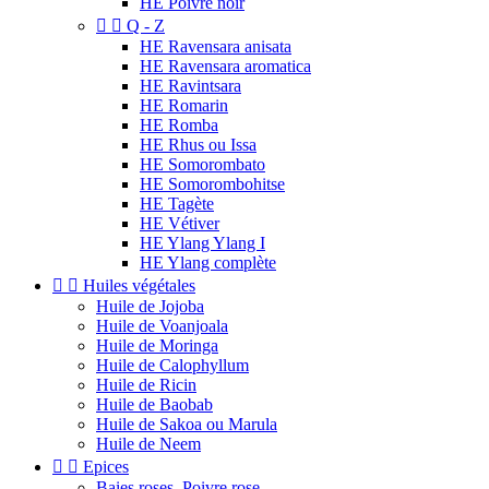
HE Poivre noir


Q - Z
HE Ravensara anisata
HE Ravensara aromatica
HE Ravintsara
HE Romarin
HE Romba
HE Rhus ou Issa
HE Somorombato
HE Somorombohitse
HE Tagète
HE Vétiver
HE Ylang Ylang I
HE Ylang complète


Huiles végétales
Huile de Jojoba
Huile de Voanjoala
Huile de Moringa
Huile de Calophyllum
Huile de Ricin
Huile de Baobab
Huile de Sakoa ou Marula
Huile de Neem


Epices
Baies roses, Poivre rose