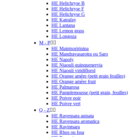
HE Helichryse B
HE Helichryse F
HE Helichryse G
HE Katrafay
HE Lantana
HE Lemon grass
HE Longoza
M - P


HE Maintsoririnina
HE Mandravasarotra ou Saro
HE Napoly
HE Niaouli quinquenervia
HE Niaouli viridiflorol
HE Orange amère (petit grain feuilles)
HE Orange amère fruit
HE Palmarosa
HE Pamplemousse (petit grain, feuilles)
HE Poivre noir
HE Poivre vert
Q - Z


HE Ravensara anisata
HE Ravensara aromatica
HE Ravintsara
HE Rhus ou Issa