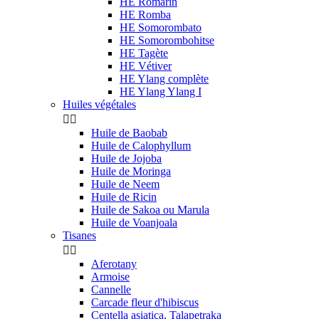
HE Romarin
HE Romba
HE Somorombato
HE Somorombohitse
HE Tagète
HE Vétiver
HE Ylang complète
HE Ylang Ylang I
Huiles végétales


Huile de Baobab
Huile de Calophyllum
Huile de Jojoba
Huile de Moringa
Huile de Neem
Huile de Ricin
Huile de Sakoa ou Marula
Huile de Voanjoala
Tisanes


Aferotany
Armoise
Cannelle
Carcade fleur d'hibiscus
Centella asiatica, Talapetraka