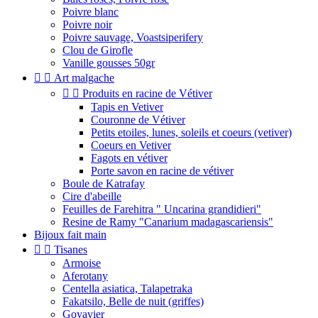
Poivre blanc
Poivre noir
Poivre sauvage, Voastsiperifery
Clou de Girofle
Vanille gousses 50gr


Art malgache


Produits en racine de Vétiver
Tapis en Vetiver
Couronne de Vétiver
Petits etoiles, lunes, soleils et coeurs (vetiver)
Coeurs en Vetiver
Fagots en vétiver
Porte savon en racine de vétiver
Boule de Katrafay
Cire d'abeille
Feuilles de Farehitra " Uncarina grandidieri"
Resine de Ramy "Canarium madagascariensis"
Bijoux fait main


Tisanes
Armoise
Aferotany
Centella asiatica, Talapetraka
Fakatsilo, Belle de nuit (griffes)
Goyavier