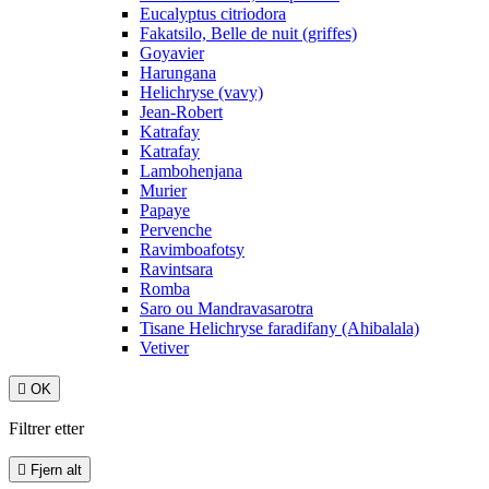
Eucalyptus citriodora
Fakatsilo, Belle de nuit (griffes)
Goyavier
Harungana
Helichryse (vavy)
Jean-Robert
Katrafay
Katrafay
Lambohenjana
Murier
Papaye
Pervenche
Ravimboafotsy
Ravintsara
Romba
Saro ou Mandravasarotra
Tisane Helichryse faradifany (Ahibalala)
Vetiver

OK
Filtrer etter

Fjern alt